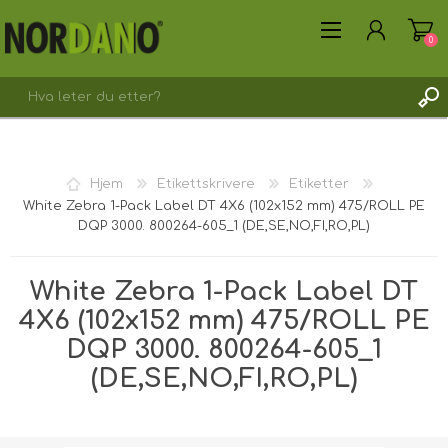
0
Hjem
Etikettskrivere
Etiketter
White Zebra 1-Pack Label DT 4X6 (102x152 mm) 475/ROLL PE
REGISTRER DEG HER
DQP 3000. 800264-605_1 (DE,SE,NO,FI,RO,PL)
LOGG INN
White Zebra 1-Pack Label DT
4X6 (102x152 mm) 475/ROLL PE
DQP 3000. 800264-605_1
(DE,SE,NO,FI,RO,PL)
Fraktvekt [shipping_weight]:
1,5200 kg