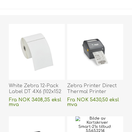
White Zebra 12-Pack
Zebra Printer Direct
Label DT 4X6 (102x152
Thermal Printer
mm) 475/ROLL PE
ZD421; 203 dpi, USB,
Fra NOK 3408,35 eksl
Fra NOK 5430,50 eksl
DQP 3000. 800264-605
USB Host, Ethernet,
mva
mva
(DE,SE,NO,FI,RO,PL)
BTLE5, EU and UK
ekskludert < a href = "/no/frakt-og-
ekskludert < a href = "/no/frakt-og-
retur" > shipping
Cords, Swiss Font,
retur" > shipping
EZPL. ZD4A042-
D0EE00EZ