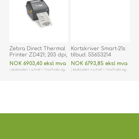
(DE,SE,NO,FI,RO,PL)
Zebra Direct Thermal
Kortskriver Smart-21s
Printer ZD421; 203 dpi,
tilbud. 55653214
USB, USB Host,
NOK 6903,40 eksl mva
NOK 6793,85 eksl mva
Modular Connectivity
ekskludert < a href = "/no/frakt-og-
ekskludert < a href = "/no/frakt-og-
Slot, 802.11ac (WIFI),
retur" > shipping
retur" > shipping
BT4, ROW, EU and UK
Cords, Swiss Font,
EZPL. ZD4A042-
D0EW02EZ
(DE,SE,NO,FI,RO,PL)