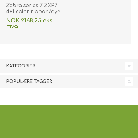
Zebra series 7 ZXP7
4+1-color ribbon/dye
film (YMCKOK) 750
NOK 2168,25 eksl
print. Zebra 800077-
mva
749EM. ZEB-800077-
ekskludert < a href = "/no/frakt-og-
749EM
retur" > shipping
(DE,SE,NO,FI,RO,PL)
KATEGORIER
POPULÆRE TAGGER