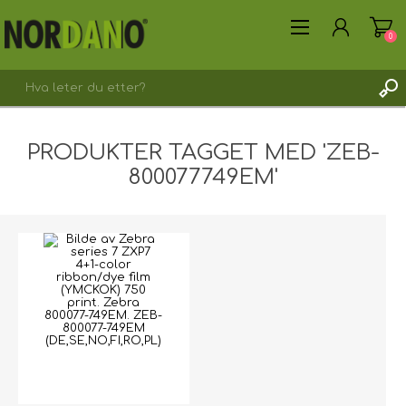
0
PRODUKTER TAGGET MED 'ZEB-
800077749EM'
REGISTRER DEG HER
LOGG INN