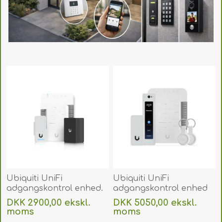
Ubiquiti UniFi
Ubiquiti UniFi
adgangskontrol enhed.
adgangskontrol enhed
UA-G2-SK
G2 Professionel med
DKK 2900,00 ekskl.
DKK 5050,00 ekskl.
tilbehør. UA-G2-SK-PRO
moms
moms
Uden
levering
Uden
levering