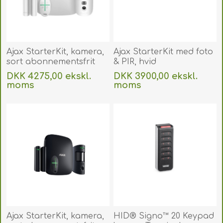
Ajax StarterKit, kamera,
Ajax StarterKit med foto
sort abonnementsfrit
& PIR, hvid
alarmsystem.
abonnementsfrit
DKK 4275,00 ekskl.
DKK 3900,00 ekskl.
AJSTKITPWHI
alarmsystem.
moms
moms
AJSTKITPPWHI
Uden
levering
Uden
levering
Ajax StarterKit, kamera,
HID® Signo™ 20 Keypad