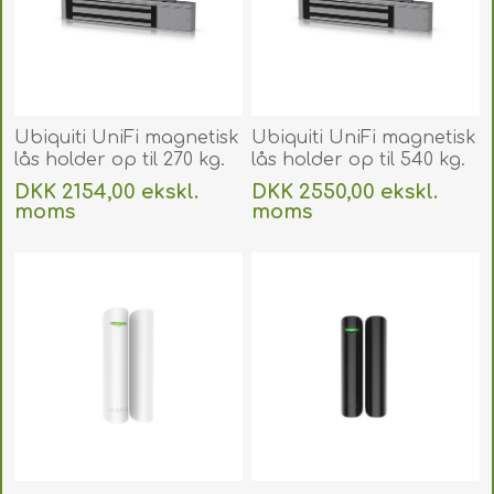
Ubiquiti UniFi magnetisk
Ubiquiti UniFi magnetisk
lås holder op til 270 kg.
lås holder op til 540 kg.
Fejlsikker magnetisk lås
Fejlsikker magnetisk lås
DKK 2154,00 ekskl.
DKK 2550,00 ekskl.
til ind- og udsvingende
til ind- og udsvingende
moms
moms
døre, der forbindes til
døre, der forbindes til
Uden
levering
Uden
levering
en UniFi Access Hub.
en UniFi Access Hub.
UA-LOCK-MAGNETIC-
UA-LOCK-MAGNETIC-
270KG
540KG