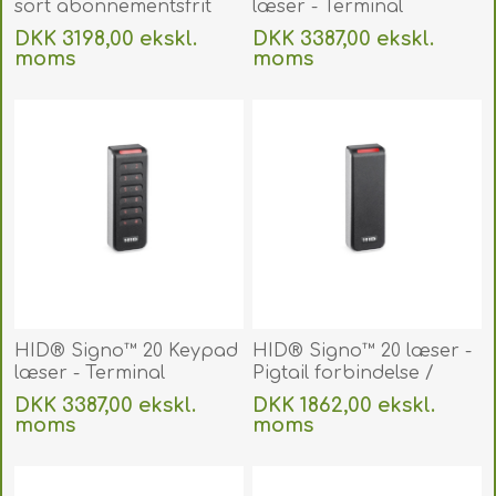
sort abonnementsfrit
læser - Terminal
alarmsystem.
Connection (KTKS).
DKK 3198,00 ekskl.
DKK 3387,00 ekskl.
AJSTKITBLA
20KTKS-T2-000000
moms
moms
Uden
levering
Uden
levering
HID® Signo™ 20 Keypad
HID® Signo™ 20 læser -
læser - Terminal
Pigtail forbindelse /
Connection. 20KTKS-00-
Connection. 20NKS-00-
DKK 3387,00 ekskl.
DKK 1862,00 ekskl.
000000
000000
moms
moms
Uden
levering
Uden
levering