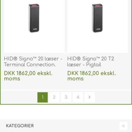
HID® Signo™ 20 læser -
HID® Signo™ 20 T2
Terminal Connection.
læser - Pigtail
20TKS-00-000000
forbindelse /
DKK 1862,00 ekskl.
DKK 1862,00 ekskl.
Connection. 20NKS-T2-
moms
moms
000000
Uden
levering
Uden
levering
1
2
3
4
KATEGORIER