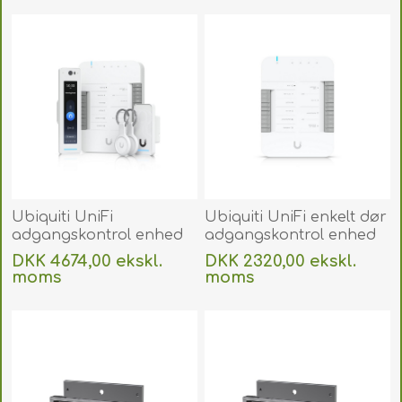
Ubiquiti UniFi
Ubiquiti UniFi enkelt dør
adgangskontrol enhed
adgangskontrol enhed
G3 Professionel med
5x 10/100/1000 Base-T,
DKK 4674,00 ekskl.
DKK 2320,00 ekskl.
tilbehør. UA-G3-SK-PRO
PoE++. UA-HUB-DOOR
moms
moms
Uden
levering
Uden
levering