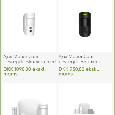
Ajax MotionCam
Ajax MotionCam
bevægelseskamera med
bevægelseskamera,
PhOD, hvid.
sort. AJMCBLA
DKK 1090,00 ekskl.
DKK 950,00 ekskl.
AJMCPHBLA
moms
moms
Uden
levering
Uden
levering