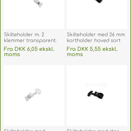
Skilteholder m. 2
Skilteholder med 26 mm
klemmer transparent.
kortholder hoved sort
60270213
med stor klemme /
Fra DKK 6,05 ekskl.
Fra DKK 5,55 ekskl.
Prisskilteholder sort 26
moms
moms
mm. 60270204
Uden
levering
Uden
levering