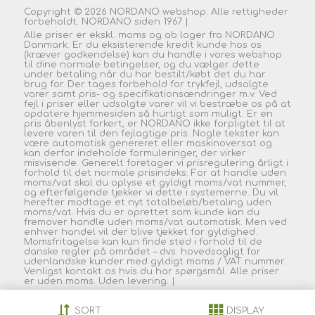
Copyright © 2026 NORDANO webshop. Alle rettigheder
forbeholdt. NORDANO siden 1967 |
Alle priser er ekskl. moms og ab lager fra NORDANO
Danmark. Er du eksisterende kredit kunde hos os
(kræver godkendelse) kan du handle i vores webshop
til dine normale betingelser, og du vælger dette
under betaling når du har bestilt/købt det du har
brug for. Der tages forbehold for trykfejl, udsolgte
varer samt pris- og specifikationsændringer m.v. Ved
fejl i priser eller udsolgte varer vil vi bestræbe os på at
opdatere hjemmesiden så hurtigt som muligt. Er en
pris åbenlyst forkert, er NORDANO ikke forpligtet til at
levere varen til den fejlagtige pris. Nogle tekster kan
være automatisk genereret eller maskinoversat og
kan derfor indeholde formuleringer, der virker
misvisende. Generelt foretager vi prisregulering årligt i
forhold til det normale prisindeks. For at handle uden
moms/vat skal du oplyse et gyldigt moms/vat nummer,
og efterfølgende tjekker vi dette i systemerne. Du vil
herefter modtage et nyt totalbeløb/betaling uden
moms/vat. Hvis du er oprettet som kunde kan du
fremover handle uden moms/vat automatisk. Men ved
enhver handel vil der blive tjekket for gyldighed.
Momsfritagelse kan kun finde sted i forhold til de
danske regler på området – dvs. hovedsagligt for
udenlandske kunder med gyldigt moms / VAT nummer.
Venligst kontakt os hvis du har spørgsmål. Alle priser
er uden moms. Uden
levering.
|
SORT
DISPLAY