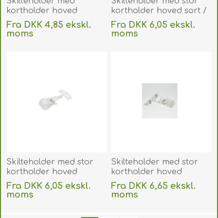
Skilteholder med
Skilteholder med stor
kortholder hoved
kortholder hoved sort /
transparent /
Prisskilteholder sort 50
Fra DKK 4,85 ekskl.
Fra DKK 6,05 ekskl.
Prisskilteholder
mm. 60270159
moms
moms
transparent med
Uden
levering
Uden
levering
klemme 20 mm. 60270154
Skilteholder med stor
Skilteholder med stor
kortholder hoved
kortholder hoved
transparent /
transparent /
Fra DKK 6,05 ekskl.
Fra DKK 6,65 ekskl.
Prisskilteholder
Prisskilteholder
moms
moms
transparent 50 mm.
transparent 80 mm.
Uden
levering
Uden
levering
60270155
60270162