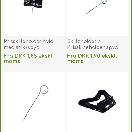
Prisskilteholder hvid
Skilteholder /
med stilk/spyd.
Prisskilteholder spyd
Prisskilteholder hvid
rustfri stål 70 mm.
Fra DKK 1,85 ekskl.
Fra DKK 1,90 ekskl.
m/stilk til plastkort mm.
60270150
moms
moms
60270151
Uden
levering
Uden
levering