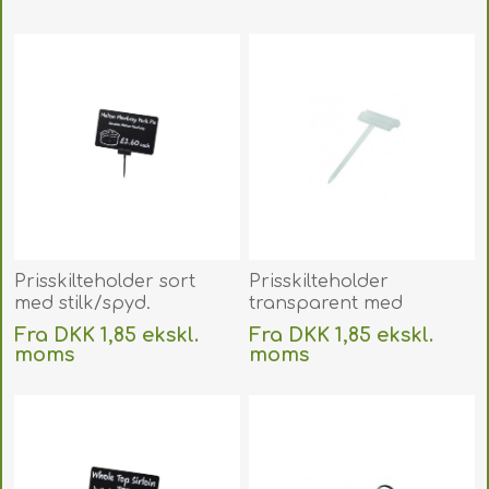
Uden
levering
Uden
levering
Prisskilteholder sort
Prisskilteholder
med stilk/spyd.
transparent med
Prisskilteholder sort
stilk/spyd.
Fra DKK 1,85 ekskl.
Fra DKK 1,85 ekskl.
m/stilk til plastkort mm.
Prisskilteholder klar
moms
moms
60270153
m/stilk til plastkort mm.
Uden
levering
Uden
levering
60270166