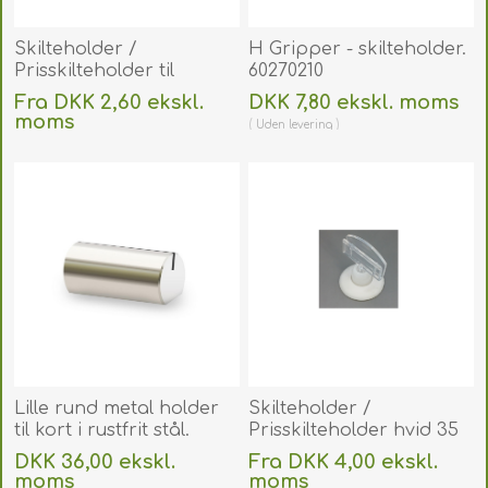
Skilteholder /
H Gripper - skilteholder.
Prisskilteholder til
60270210
hylde/bord sort.
Fra DKK 2,60 ekskl.
DKK 7,80 ekskl. moms
60270156
moms
Uden
levering
Uden
levering
Lille rund metal holder
Skilteholder /
til kort i rustfrit stål.
Prisskilteholder hvid 35
60270225
mm med fod. 60270152
DKK 36,00 ekskl.
Fra DKK 4,00 ekskl.
moms
moms