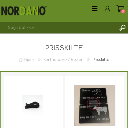
(0)
PRISSKILTE
Hjem
Kortholdere / Etuier
Prisskilte
OPRET DIG SOM KUNDE
LOGIN