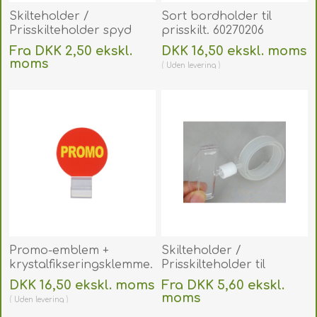
Skilteholder /
Sort bordholder til
Prisskilteholder spyd
prisskilt. 60270206
rustfri stål 90 mm stor
Fra DKK 2,50 ekskl.
DKK 16,50 ekskl. moms
model. 60270205
moms
Uden
levering
Uden
levering
Promo-emblem +
Skilteholder /
krystalfikseringsklemme.
Prisskilteholder til
60270214
flaske/rør 50 mm.
DKK 16,50 ekskl. moms
Fra DKK 5,60 ekskl.
60270158
moms
Uden
levering
Uden
levering