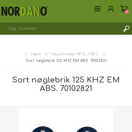
(0)
Hjem
Nøglebrikker RFID / NFC
Sort nøglebrik 125 KHZ EM ABS. 70102821
OPRET DIG SOM KUNDE
LOGIN
Sort nøglebrik 125 KHZ EM
ABS. 70102821
Forsendelsesvægt [shipping_weight]:
0,0110 kg