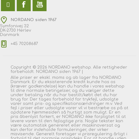
NORDANO siden 1967
Symfonivej 32
DK-2730 Herlev
Danmark
+45 70208687
Copyright © 2026 NORDANO webshop. Alle rettigheder
forbeholdt. NORDANO siden 1967 |
Alle priser er ekskl. moms og ab lager fra NORDANO
Danmark. Er du eksisterende kredit kunde hos os
(kræver godkendelse) kan du handle i vores webshop
til dine normale betingelser, og du vælger dette
under betaling når du har bestilt/købt det du har
brug for. Der tages forbehold for trykfejl, udsolgte
varer samt pris- og specifikationsændringer m.v. Ved
fejl i priser eller udsolgte varer vil vi bestræbe os på at
opdatere hjemmesiden så hurtigt som muligt. Er en
pris åbenlyst forkert, er NORDANO ikke forpligtet til at
levere varen til den fejlagtige pris. Nogle tekster kan
være automatisk genereret eller maskinoversat og
kan derfor indeholde formuleringer, der virker
misvisende. Generelt foretager vi prisregulering årligt i
forhold til det normale prisindeks. For at handle uden