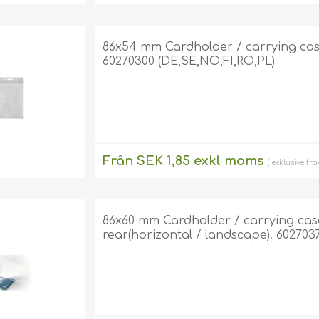
exklusive
frakt
86x54 mm Cardholder / carrying case s
60270300 (DE,SE,NO,FI,RO,PL)
Från SEK 1,85 exkl moms
exklusive
fra
86x60 mm Cardholder / carrying case 
rear(horizontal / landscape). 602703