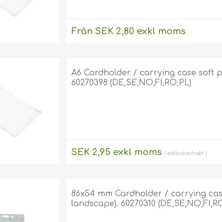
Från SEK 2,80 exkl moms
exklusive
frakt
A6 Cardholder / carrying case soft pla
60270398 (DE,SE,NO,FI,RO,PL)
SEK 2,95 exkl moms
exklusive
frakt
86x54 mm Cardholder / carrying case 
landscape). 60270310 (DE,SE,NO,FI,R