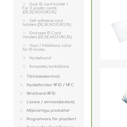
Dual ID card holder /
For 2 plastic cards
(DE,SE,NO,FI,RO,PL)
Self-adhesive card
holders (DE,SE,NO,FI,RO,PL)
Enclosed ID Card
Holders (DE,SE,NO,FI,RO,PL)
Yoyo / Infällbara rullar
för ID-bricka
Nyckelband
Kompletta korthållare
Tillträdeskontroll
Nyckelbrickor RFID / NFC
Wristband RFID
Läsare / skrivare(kodare)
Miljövänliga produkter
Programvara för plastkort