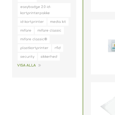
easybadge 2.0 id-
kortprinterpakke
id-kortprinter
media kit
mifare
mifare classic
mifare classic®
plastkortprinter
rfid
security
sikkerhed
VISA ALLA