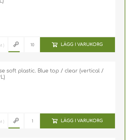
L)
LÄGG I VARUKORG
kt
soft plastic. Blue top / clear (vertical /
L)
LÄGG I VARUKORG
kt