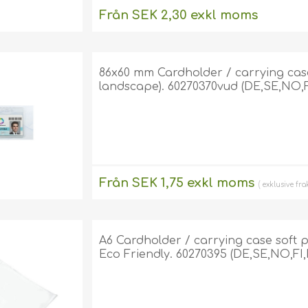
Från SEK 2,30 exkl moms
exklusive
frakt
86x60 mm Cardholder / carrying case 
landscape). 60270370vud (DE,SE,NO,F
Från SEK 1,75 exkl moms
exklusive
fra
A6 Cardholder / carrying case soft pla
Eco Friendly. 60270395 (DE,SE,NO,FI