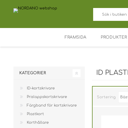
FRAMSIDA
PRODUKTER
ID-kortskriv
Prislappskor
ID PLAST
KATEGORIER
Färgband fö
ID-kortskrivare
Plastkort
Prislappskortskrivare
Sortering
Korthållare
Färgband för kortskrivare
Tillträdesko
Plastkort
Nyckelbrick
Korthållare