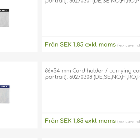
portrait). 60270301 (DE,SE,NO,FI,RO,P
Från SEK 1,85 exkl moms
exklusive
fra
86x54 mm Card holder / carrying case 
portrait). 60270308 (DE,SE,NO,FI,RO,P
Från SEK 1,85 exkl moms
exklusive
fra