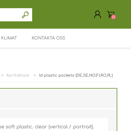
(0)
KLIMAT
KONTAKTA OSS
Drivrutin / programvara
Support / Service
Korthållare
Id plastic pockets (DE,SE,NO,FI,RO,PL)
SKAPA KONTO
Mitt konto
LOGGA IN
Huvudsida
Leasing eller uthyrning
Söka
oft plastic. clear (vertical / portrait).