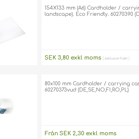
(DE,SE,NO,FI,RO,PL)
154X133 mm (A6) Cardholder / carrying
landscape). Eco Friendly. 60270390 (
Self-adhesive card
holders
(DE,SE,NO,FI,RO,PL)
Enclosed ID Card
Holders
(DE,SE,NO,FI,RO,PL)
Yoyo / Infällbara rullar
SEK 3,80 exkl moms
för ID-bricka
exklusive
frakt
Nyckelband
Kompletta korthållare
80x100 mm Cardholder / carrying case s
60270373vud (DE,SE,NO,FI,RO,PL)
Från SEK 2,30 exkl moms