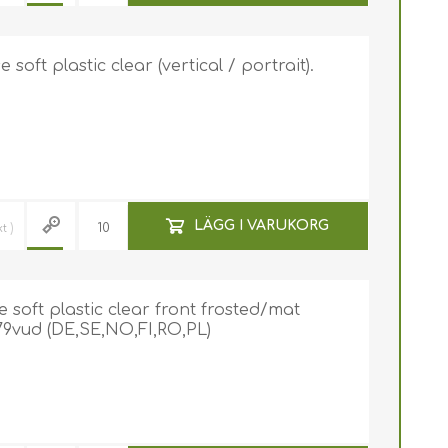
oft plastic clear (vertical / portrait).
LÄGG I VARUKORG
kt
soft plastic clear front frosted/mat
79vud (DE,SE,NO,FI,RO,PL)