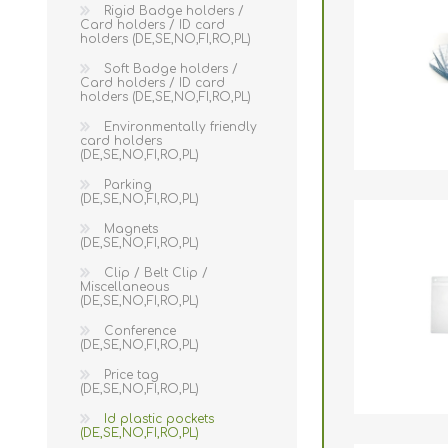
Wristband R
Rigid Badge holders /
Card holders / ID card
holders (DE,SE,NO,FI,RO,PL)
Läsare / skr
Soft Badge holders /
Miljövänlig
Card holders / ID card
holders (DE,SE,NO,FI,RO,PL)
Programvara
Environmentally friendly
card holders
Retransfer C
(DE,SE,NO,FI,RO,PL)
Parking
Tillägg för 
(DE,SE,NO,FI,RO,PL)
Stansverkty
Magnets
(DE,SE,NO,FI,RO,PL)
Etikettskriv
Clip / Belt Clip /
Miscellaneous
Laminering
(DE,SE,NO,FI,RO,PL)
Utförsäljni
Conference
(DE,SE,NO,FI,RO,PL)
Demo / beg
Price tag
(DE,SE,NO,FI,RO,PL)
Mifare®
Id plastic pockets
(DE,SE,NO,FI,RO,PL)