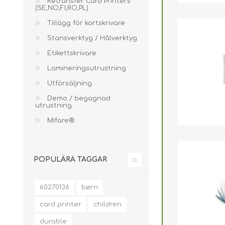
Retransfer Card Printers
(SE,NO,FI,RO,PL)
Tillägg för kortskrivare
Stansverktyg / Hålverktyg
Etikettskrivare
Lamineringsutrustning
Utförsäljning
Demo / begagnad
utrustning
Mifare®
POPULÄRA TAGGAR
60270136
børn
card printer
children
durable