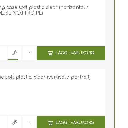
 case soft plastic clear (horizontal /
DE,SE,NO,FI,RO,PL)
Yoyo / Infällbara rullar
LÄGG I VARUKORG
för ID-bricka
Yoyo / Infällbar ID-
Nyckelband
bricka med tryck
Nyckelband med jojo
oft plastic. clear (vertical / portrait).
Miljövänlig Nyckelband
Nyckelband med tryck
LÄGG I VARUKORG